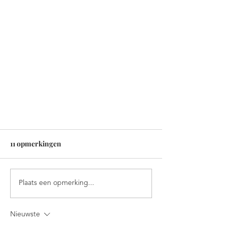
11 opmerkingen
Plaats een opmerking...
Nieuw jaar. Nieuwe kaart.
Nieuwste