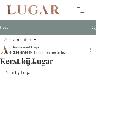
Post
Alle berichten
Restaurant Lugar
Alle berichten
23 okt 2017
1 minuten om te lezen
Kerst bij Lugar
Restaurant Lugar
Primi by Lugar