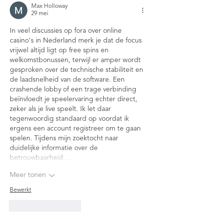
Max Holloway
29 mei
In veel discussies op fora over online 
casino's in Nederland merk je dat de focus 
vrijwel altijd ligt op free spins en 
welkomstbonussen, terwijl er amper wordt 
gesproken over de technische stabiliteit en 
de laadsnelheid van de software. Een 
crashende lobby of een trage verbinding 
beïnvloedt je speelervaring echter direct, 
zeker als je live speelt. Ik let daar 
tegenwoordig standaard op voordat ik 
ergens een account registreer om te gaan 
spelen. Tijdens mijn zoektocht naar 
duidelijke informatie over de 
betrouwbaarheid…
Meer tonen
Bewerkt
Like
Reageren