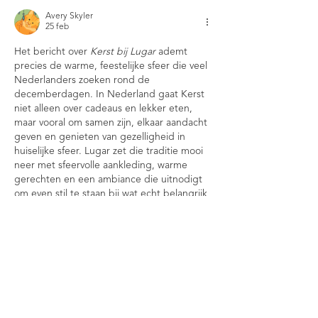
Avery Skyler
25 feb
Het bericht over 
Kerst bij Lugar
 ademt 
precies de warme, feestelijke sfeer die veel 
Nederlanders zoeken rond de 
decemberdagen. In Nederland gaat Kerst 
niet alleen over cadeaus en lekker eten, 
maar vooral om samen zijn, elkaar aandacht 
geven en genieten van gezelligheid in 
huiselijke sfeer. Lugar zet die traditie mooi 
neer met sfeervolle aankleding, warme 
gerechten en een ambiance die uitnodigt 
om even stil te staan bij wat echt belangrijk 
is. Voor mensen uit steden zoals 
Amsterdam, Utrecht of Eindhoven vormt…
Meer tonen
Bewerkt
Like
Reageren