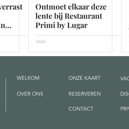
verrast
Ontmoet elkaar deze
lente bij Restaurant
in
Primi by Lugar
WELKOM
ONZE KAART
VA
OVER ONS
RESERVEREN
DI
CONTACT
PR