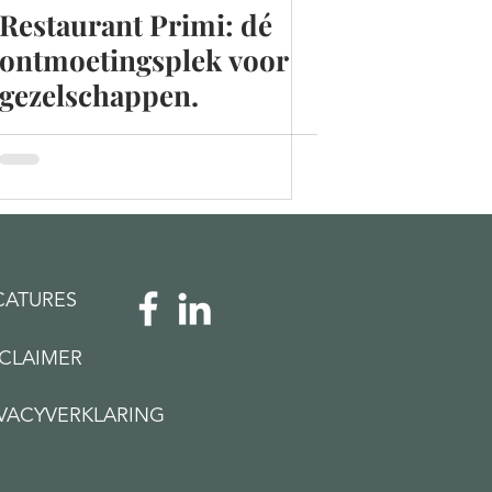
Restaurant Primi: dé
ontmoetingsplek voor
gezelschappen.
CATURES
SCLAIMER
IVACYVERKLARING